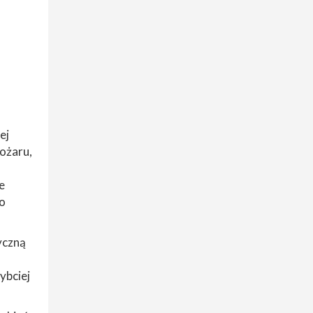
ej
pożaru,
e
to
yczną
ybciej