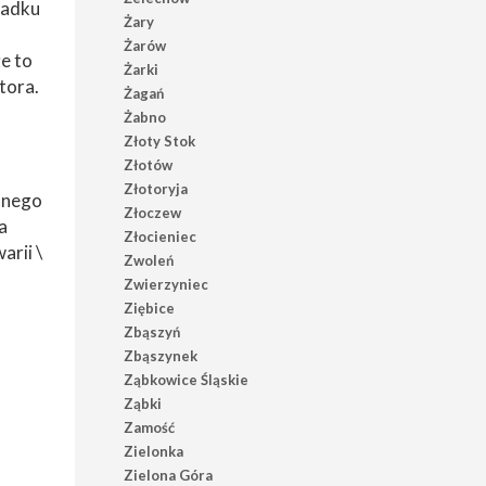
padku
Żary
Żarów
e to
Żarki
tora.
Żagań
Żabno
Złoty Stok
Złotów
Złotoryja
ólnego
Złoczew
a
Złocieniec
arii \
Zwoleń
Zwierzyniec
Ziębice
Zbąszyń
Zbąszynek
Ząbkowice Śląskie
Ząbki
Zamość
Zielonka
Zielona Góra