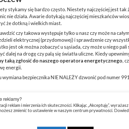
ety stykamy się bardzo często. Niestety najczęściej jest tak 
nic nie działa. Awarie dotykają najczęściej mieszkańców wios
ć że dotkną i wielkich miast.
awdzić czy takowa występuje tylko u nasz czy może na cały
zdzieli elektrycznej (przydomowej) i sprawdzenie czy wszyst
stko jest ok można zobaczyć u sąsiada, czy może u niego pali 
yć dalej na drogę czy palą się światła uliczne. Kiedy upewnim
 taką zgłosić do naszego operatora energetycznego
, cz
ę energii.
pu wymiana bezpiecznika NIE NALEŻY dzwonić pod numer 991
e reklamy?
cji reklam i mierzenia ich skuteczności. Klikając „Akceptuję”, wyrażasz
ożesz zmienić to ustawienie w naszym centrum prywatności. Dowiedz