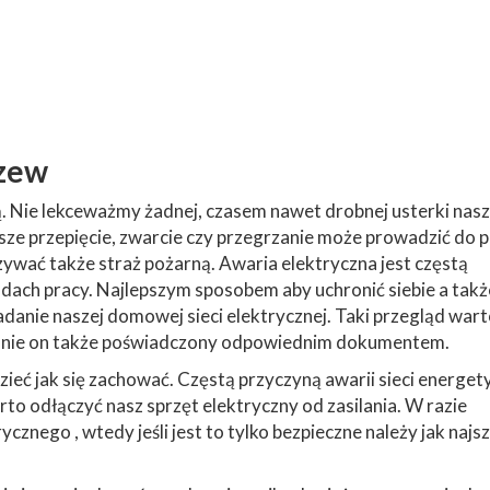
czew
ą. Nie lekceważmy żadnej, czasem nawet drobnej usterki nasz
jsze przepięcie, zwarcie czy przegrzanie może prowadzić do 
ywać także straż pożarną. Awaria elektryczna jest częstą
ach pracy. Najlepszym sposobem aby uchronić siebie a takż
adanie naszej domowej sieci elektrycznej. Taki przegląd war
tanie on także poświadczony odpowiednim dokumentem.
eć jak się zachować. Częstą przyczyną awarii sieci energet
to odłączyć nasz sprzęt elektryczny od zasilania. W razie
cznego , wtedy jeśli jest to tylko bezpieczne należy jak najsz