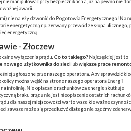
piej nie manipulować przy bezpiecznikach a już na pewno nie do
oważnej awarii.
mi) nie należy dzwonić do Pogotowia Energetycznego! Na 
rie energetyczną np. zerwany przewód ze słupa ulicznego, 
ieć energetyczną.
awie - Złoczew
okalne wyłączenia prądu.
Co to takiego?
Najczęściej jest to
e nowego użytkownika do sieci
lub
większe prace remon
śniej zgłoszone prze naszego operatora. Aby sprawdzić ki
 okolicy można wejść na strone naszego operatora Energii
na infolinię. Nie opłacanie rachunków za energie skutkuje
zyczyną braku prądu nie jest nieopłacenie ostatnich rachunkó
du dla naszej miejscowości warto wszelkie ważne czynnośc
ieci zawsze może się przedłużyć dlatego nie bądźmy zdener
łoczew