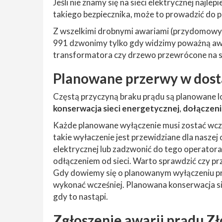
Jeśli nie znamy się na sieci elektrycznej najle
takiego bezpiecznika, może to prowadzić do p
Z wszelkimi drobnymi awariami (przydomowy
991 dzwonimy tylko gdy widzimy poważną awa
transformatora czy drzewo przewrócone na s
Planowane przerwy w dost
Częstą przyczyną braku prądu są planowane l
konserwacja sieci energetycznej
,
dołączeni
Każde planowane wyłączenie musi zostać wcze
takie wyłaczenie jest przewidziane dla naszej
elektrycznej lub zadzwonić do tego operatora 
odłączeniem od sieci. Warto sprawdzić czy pr
Gdy dowiemy się o planowanym wyłączeniu prą
wykonać wcześniej. Planowana konserwacja s
gdy to nastąpi.
Zgłoszenie awarii prądu Z