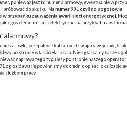
numer, ponieważ jest to numer alarmowy, ewentualnie w przy
ć i próbować do skutku.
Na numer 991 czyli do pogotowia
 w przypadku zauważenia awarii sieci energetycznej
. Moż
akiegoś elementu sieci elektrycznej na przykład transforma
er alarmowy?
enie żarówki, przepalenie kabla, nie działający włącznik, brak
 leży po stronie właściciela lokalu. Nie zgłaszamy także og
 ponieważ naprawa tego typu leży po stronie naszego operator
zgłosić awarię powinniśmy dokładnie opisać lokalizacje aw
nia służbom pracy.