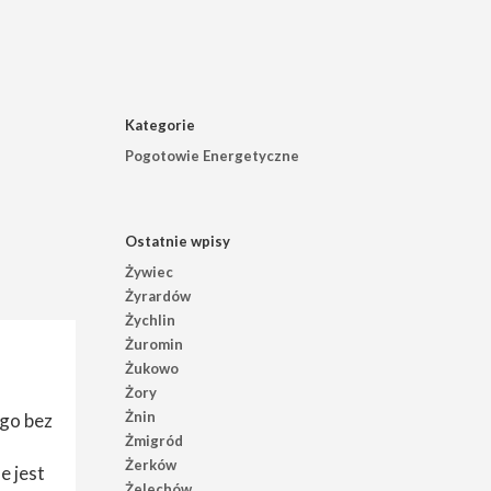
Kategorie
Pogotowie Energetyczne
Ostatnie wpisy
Żywiec
Żyrardów
Żychlin
Żuromin
Żukowo
Żory
Żnin
ego bez
Żmigród
Żerków
e jest
Żelechów