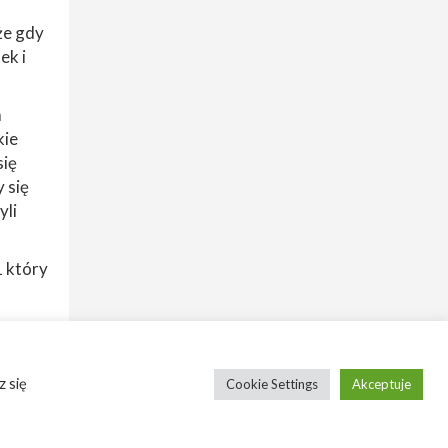
że gdy
ek i
m
kie
się
y się
yli
 który
 się
Cookie Settings
Akceptuje