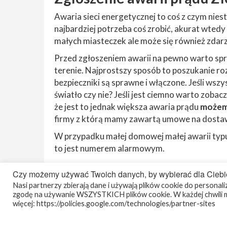
Awaria sieci energetycznej to coś z czym niest
najbardziej potrzeba coś zrobić, akurat wtedy 
małych miasteczek ale może się również zdarzy
Przed zgłoszeniem awarii na pewno warto spr
terenie. Najprostszy sposób to poszukanie ro
bezpieczniki są sprawne i włączone. Jeśli wszy
światło czy nie? Jeśli jest ciemno warto zobacz
że jest to jednak większa awaria prądu
możemy
firmy z którą mamy zawartą umowe na dostaw
W przypadku małej domowej małej awarii ty
to jest numerem alarmowym.
Czy możemy używać Twoich danych, by wybierać dla Ciebi
Nasi partnerzy zbierają dane i używają plików cookie do personaliza
zgodę na używanie WSZYSTKICH plików cookie. W każdej chwili m
więcej: https://policies.google.com/technologies/partner-sites