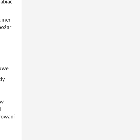
rabiać
numer
pożar
towe
.
edy
w.
i
wowani