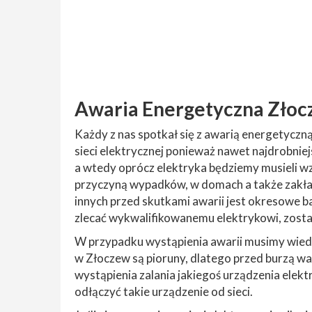
Awaria Energetyczna Zło
Każdy z nas spotkał się z awarią energetyczn
sieci elektrycznej ponieważ nawet najdrobnie
a wtedy oprócz elektryka będziemy musieli wz
przyczyną wypadków, w domach a także zakład
innych przed skutkami awarii jest okresowe b
zlecać wykwalifikowanemu elektrykowi, zos
W przypadku wystąpienia awarii musimy wiedzi
w Złoczew są pioruny, dlatego przed burzą war
wystąpienia zalania jakiegoś urządzenia elektry
odłączyć takie urządzenie od sieci.