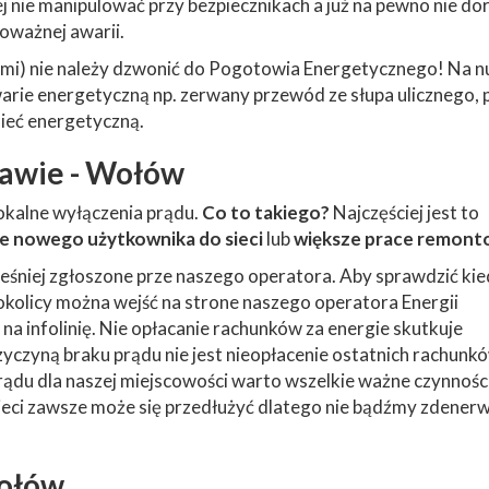
piej nie manipulować przy bezpiecznikach a już na pewno nie do
oważnej awarii.
mi) nie należy dzwonić do Pogotowia Energetycznego! Na 
rie energetyczną np. zerwany przewód ze słupa ulicznego, 
ieć energetyczną.
awie - Wołów
okalne wyłączenia prądu.
Co to takiego?
Najczęściej jest to
e nowego użytkownika do sieci
lub
większe prace remon
śniej zgłoszone prze naszego operatora. Aby sprawdzić ki
 okolicy można wejść na strone naszego operatora Energii
na infolinię. Nie opłacanie rachunków za energie skutkuje
zyczyną braku prądu nie jest nieopłacenie ostatnich rachunkó
du dla naszej miejscowości warto wszelkie ważne czynnośc
ieci zawsze może się przedłużyć dlatego nie bądźmy zdener
Wołów