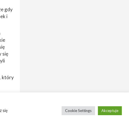
że gdy
ek i
m
kie
się
y się
yli
 który
 się
Cookie Settings
Akceptuje