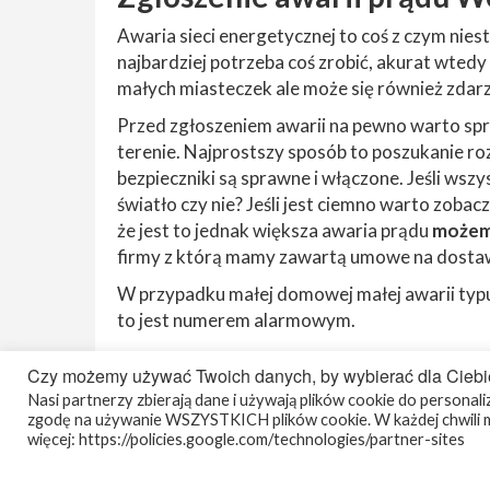
Awaria sieci energetycznej to coś z czym niest
najbardziej potrzeba coś zrobić, akurat wtedy 
małych miasteczek ale może się również zdarzy
Przed zgłoszeniem awarii na pewno warto spr
terenie. Najprostszy sposób to poszukanie ro
bezpieczniki są sprawne i włączone. Jeśli wszy
światło czy nie? Jeśli jest ciemno warto zobacz
że jest to jednak większa awaria prądu
możemy
firmy z którą mamy zawartą umowe na dostaw
W przypadku małej domowej małej awarii ty
to jest numerem alarmowym.
Czy możemy używać Twoich danych, by wybierać dla Ciebi
Nasi partnerzy zbierają dane i używają plików cookie do personaliza
zgodę na używanie WSZYSTKICH plików cookie. W każdej chwili m
więcej: https://policies.google.com/technologies/partner-sites