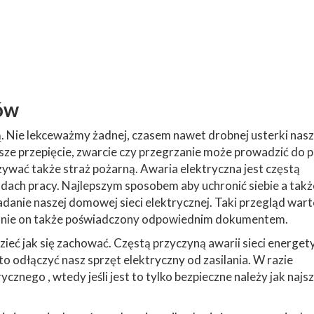
ów
ą. Nie lekceważmy żadnej, czasem nawet drobnej usterki nasz
jsze przepięcie, zwarcie czy przegrzanie może prowadzić do 
ywać także straż pożarną. Awaria elektryczna jest częstą
ach pracy. Najlepszym sposobem aby uchronić siebie a takż
adanie naszej domowej sieci elektrycznej. Taki przegląd war
tanie on także poświadczony odpowiednim dokumentem.
eć jak się zachować. Częstą przyczyną awarii sieci energet
o odłączyć nasz sprzęt elektryczny od zasilania. W razie
cznego , wtedy jeśli jest to tylko bezpieczne należy jak najsz