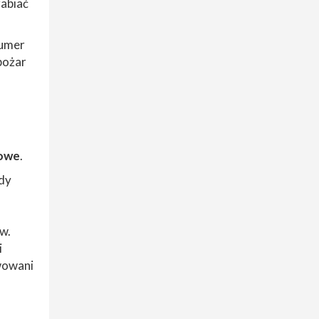
rabiać
numer
pożar
towe
.
edy
w.
i
wowani