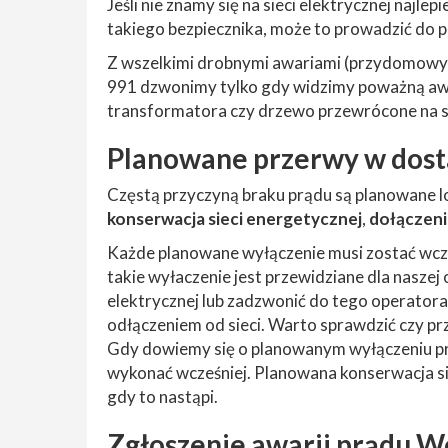
Jeśli nie znamy się na sieci elektrycznej najle
takiego bezpiecznika, może to prowadzić do p
Z wszelkimi drobnymi awariami (przydomowy
991 dzwonimy tylko gdy widzimy poważną awa
transformatora czy drzewo przewrócone na s
Planowane przerwy w dost
Częstą przyczyną braku prądu są planowane l
konserwacja sieci energetycznej
,
dołączeni
Każde planowane wyłączenie musi zostać wcze
takie wyłaczenie jest przewidziane dla naszej
elektrycznej lub zadzwonić do tego operatora 
odłączeniem od sieci. Warto sprawdzić czy pr
Gdy dowiemy się o planowanym wyłączeniu prą
wykonać wcześniej. Planowana konserwacja s
gdy to nastąpi.
Zgłoszenie awarii prądu 