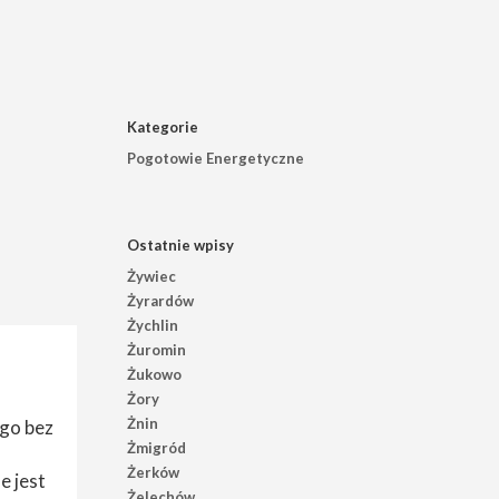
Kategorie
Pogotowie Energetyczne
Ostatnie wpisy
Żywiec
Żyrardów
Żychlin
Żuromin
Żukowo
Żory
Żnin
ego bez
Żmigród
Żerków
e jest
Żelechów