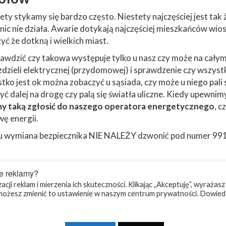
ety stykamy się bardzo często. Niestety najczęściej jest tak 
nic nie działa. Awarie dotykają najczęściej mieszkańców wios
ć że dotkną i wielkich miast.
awdzić czy takowa występuje tylko u nasz czy może na cały
zdzieli elektrycznej (przydomowej) i sprawdzenie czy wszyst
stko jest ok można zobaczyć u sąsiada, czy może u niego pali 
yć dalej na drogę czy palą się światła uliczne. Kiedy upewnim
 taką zgłosić do naszego operatora energetycznego
, cz
ę energii.
pu wymiana bezpiecznika NIE NALEŻY dzwonić pod numer 991
e reklamy?
cji reklam i mierzenia ich skuteczności. Klikając „Akceptuję”, wyrażasz
ożesz zmienić to ustawienie w naszym centrum prywatności. Dowiedz