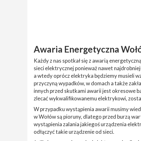
Awaria Energetyczna Woł
Każdy z nas spotkał się z awarią energetyczn
sieci elektrycznej ponieważ nawet najdrobnie
a wtedy oprócz elektryka będziemy musieli wz
przyczyną wypadków, w domach a także zakład
innych przed skutkami awarii jest okresowe b
zlecać wykwalifikowanemu elektrykowi, zos
W przypadku wystąpienia awarii musimy wiedzi
w Wołów są pioruny, dlatego przed burzą wart
wystąpienia zalania jakiegoś urządzenia elektry
odłączyć takie urządzenie od sieci.