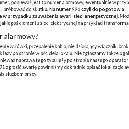
numer, ponieważ jest to numer alarmowy, ewentualnie w przy
ć i próbować do skutku.
Na numer 991 czyli do pogotowia
 w przypadku zauważenia awarii sieci energetycznej
. Moż
akiegoś elementu sieci elektrycznej na przykład transforma
er alarmowy?
enie żarówki, przepalenie kabla, nie działający włącznik, brak
 leży po stronie właściciela lokalu. Nie zgłaszamy także og
 ponieważ naprawa tego typu leży po stronie naszego operator
zgłosić awarię powinniśmy dokładnie opisać lokalizacje aw
nia służbom pracy.