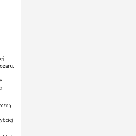
ej
pożaru,
e
to
yczną
ybciej