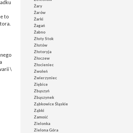
padku
Żary
Żarów
e to
Żarki
tora.
Żagań
Żabno
Złoty Stok
Złotów
Złotoryja
ólnego
Złoczew
a
Złocieniec
arii \
Zwoleń
Zwierzyniec
Ziębice
Zbąszyń
Zbąszynek
Ząbkowice Śląskie
Ząbki
Zamość
Zielonka
Zielona Góra