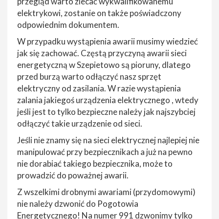
przegląd warto zlecać wykwalifikowanemu
elektrykowi, zostanie on także poświadczony
odpowiednim dokumentem.
W przypadku wystąpienia awarii musimy wiedzieć
jak się zachować. Częstą przyczyną awarii sieci
energetyczną w Szepietowo są pioruny, dlatego
przed burzą warto odłączyć nasz sprzęt
elektryczny od zasilania. W razie wystąpienia
zalania jakiegoś urządzenia elektrycznego , wtedy
jeśli jest to tylko bezpieczne należy jak najszybciej
odłączyć takie urządzenie od sieci.
Jeśli nie znamy się na sieci elektrycznej najlepiej nie
manipulować przy bezpiecznikach a już na pewno
nie dorabiać takiego bezpiecznika, może to
prowadzić do poważnej awarii.
Z wszelkimi drobnymi awariami (przydomowymi)
nie należy dzwonić do Pogotowia
Energetycznego! Na numer 991 dzwonimy tylko