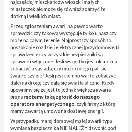
najczęściej mieszkańców wiosek i małych
miasteczek ale może się również zdarzyć że
dotkną i wielkich miast.
Przed zgłoszeniem awarii na pewno warto
sprawdzić czy takowa występuje tylko u nasz czy
może na całym terenie. Najprostszy sposób to
poszukanie rozdzieli elektrycznej (przydomowej) i
sprawdzenie czy wszystkie bezpieczniki są
sprawne i włączone. Jeśli wszystko jest ok można
zobaczyć u sąsiada, czy może u niego pali się
światło czy nie? Jeśli jest ciemno warto zobaczyć
dalej na drogę czy palą się światła uliczne. Kiedy
upewnimy się że jest to jednak większa awaria
prądu
możemy taką zgłosić do naszego
operatora energetycznego
, czyli firmy z którą
mamy zawartą umowe na dostawę energii.
W przypadku małej domowej małej awarii typu
wymiana bezpiecznika NIE NALEŻY dzwonić pod