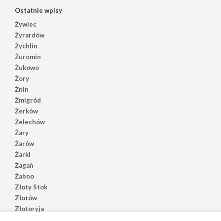
Ostatnie wpisy
Żywiec
Żyrardów
Żychlin
Żuromin
Żukowo
Żory
Żnin
Żmigród
Żerków
Żelechów
Żary
Żarów
Żarki
Żagań
Żabno
Złoty Stok
Złotów
Złotoryja
Złoczew