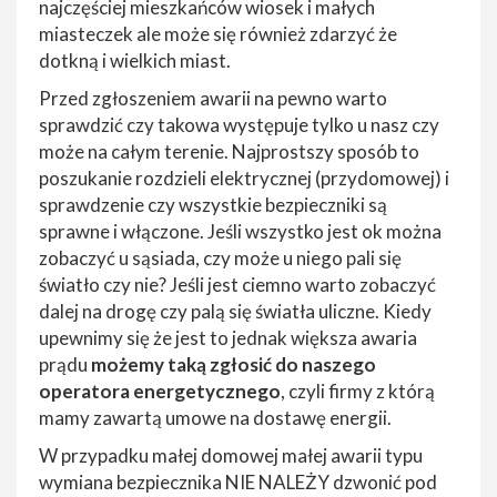
najczęściej mieszkańców wiosek i małych
miasteczek ale może się również zdarzyć że
dotkną i wielkich miast.
Przed zgłoszeniem awarii na pewno warto
sprawdzić czy takowa występuje tylko u nasz czy
może na całym terenie. Najprostszy sposób to
poszukanie rozdzieli elektrycznej (przydomowej) i
sprawdzenie czy wszystkie bezpieczniki są
sprawne i włączone. Jeśli wszystko jest ok można
zobaczyć u sąsiada, czy może u niego pali się
światło czy nie? Jeśli jest ciemno warto zobaczyć
dalej na drogę czy palą się światła uliczne. Kiedy
upewnimy się że jest to jednak większa awaria
prądu
możemy taką zgłosić do naszego
operatora energetycznego
, czyli firmy z którą
mamy zawartą umowe na dostawę energii.
W przypadku małej domowej małej awarii typu
wymiana bezpiecznika NIE NALEŻY dzwonić pod