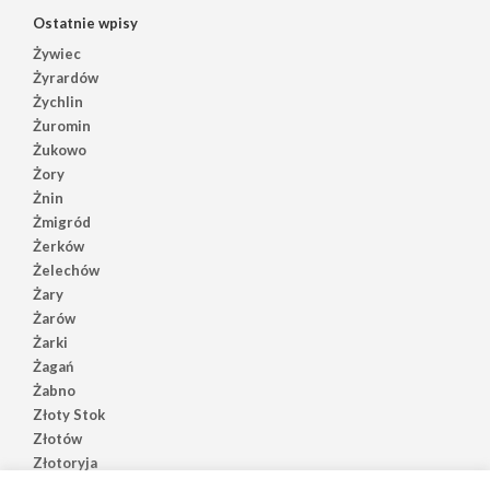
Ostatnie wpisy
Żywiec
Żyrardów
Żychlin
Żuromin
Żukowo
Żory
Żnin
Żmigród
Żerków
Żelechów
Żary
Żarów
Żarki
Żagań
Żabno
Złoty Stok
Złotów
Złotoryja
Złoczew