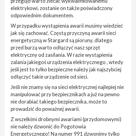
przegląd warto zlecać wykwalifikowanemu
elektrykowi, zostanie on także poświadczony
odpowiednim dokumentem.
W przypadku wystąpienia awarii musimy wiedzieć
jak się zachować. Częstą przyczyną awarii sieci
energetyczną w Stargard są pioruny, dlatego
przed burzą warto odłączyć nasz sprzęt
elektryczny od zasilania. W razie wystąpienia
zalania jakiegoś urządzenia elektrycznego , wtedy
jeśli jest to tylko bezpieczne należy jak najszybciej
odłączyć takie urządzenie od sieci.
Jeśli nie znamy się na sieci elektrycznej najlepiej nie
manipulować przy bezpiecznikach a już na pewno
nie dorabiać takiego bezpiecznika, może to
prowadzić do poważnej awarii.
Z wszelkimi drobnymi awariami (przydomowymi)
nie należy dzwonić do Pogotowia
Energetycznego! Na numer 991 dzwonimy tylko