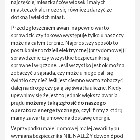
najczęściej mieszkańców wiosek i małych
miasteczek ale może się również zdarzyć że
dotkną i wielkich miast.
Przed zgłoszeniem awarii na pewno warto
sprawdzić czy takowa występuje tylko u nasz czy
może na całym terenie. Najprostszy sposób to
poszukanie rozdzieli elektrycznej (przydomowej) i
sprawdzenie czy wszystkie bezpieczniki są
sprawne i włączone. Jeśli wszystko jest ok można
zobaczyć u sąsiada, czy może u niego pali się
światło czy nie? Jeśli jest ciemno warto zobaczyć
dalej na drogę czy palą się światła uliczne. Kiedy
upewnimy się że jest to jednak większa awaria
prądu
możemy taką zgłosić do naszego
operatora energetycznego
, czyli firmy z którą
mamy zawartą umowe na dostawę energii.
W przypadku małej domowej małej awarii typu
wymiana bezpiecznika NIE NALEŻY dzwonić pod