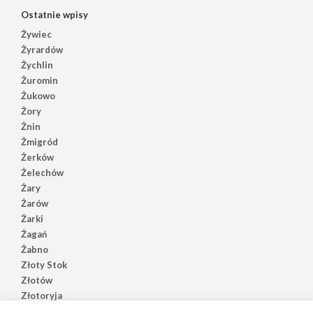
Ostatnie wpisy
Żywiec
Żyrardów
Żychlin
Żuromin
Żukowo
Żory
Żnin
Żmigród
Żerków
Żelechów
Żary
Żarów
Żarki
Żagań
Żabno
Złoty Stok
Złotów
Złotoryja
Złoczew