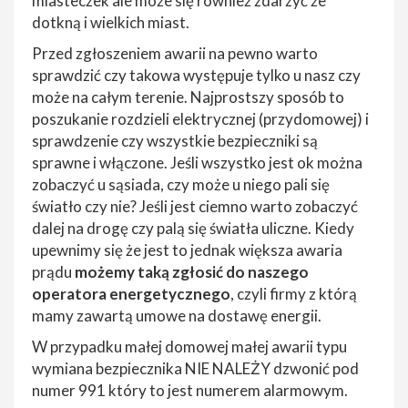
miasteczek ale może się również zdarzyć że
dotkną i wielkich miast.
Przed zgłoszeniem awarii na pewno warto
sprawdzić czy takowa występuje tylko u nasz czy
może na całym terenie. Najprostszy sposób to
poszukanie rozdzieli elektrycznej (przydomowej) i
sprawdzenie czy wszystkie bezpieczniki są
sprawne i włączone. Jeśli wszystko jest ok można
zobaczyć u sąsiada, czy może u niego pali się
światło czy nie? Jeśli jest ciemno warto zobaczyć
dalej na drogę czy palą się światła uliczne. Kiedy
upewnimy się że jest to jednak większa awaria
prądu
możemy taką zgłosić do naszego
operatora energetycznego
, czyli firmy z którą
mamy zawartą umowe na dostawę energii.
W przypadku małej domowej małej awarii typu
wymiana bezpiecznika NIE NALEŻY dzwonić pod
numer 991 który to jest numerem alarmowym.