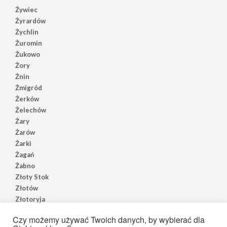
Żywiec
Żyrardów
Żychlin
Żuromin
Żukowo
Żory
Żnin
Żmigród
Żerków
Żelechów
Żary
Żarów
Żarki
Żagań
Żabno
Złoty Stok
Złotów
Złotoryja
Złoczew
Czy możemy używać Twoich danych, by wybierać dla
Złocieniec