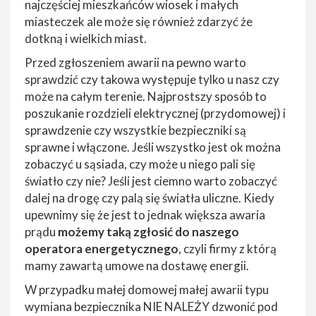
najczęściej mieszkańców wiosek i małych
miasteczek ale może się również zdarzyć że
dotkną i wielkich miast.
Przed zgłoszeniem awarii na pewno warto
sprawdzić czy takowa występuje tylko u nasz czy
może na całym terenie. Najprostszy sposób to
poszukanie rozdzieli elektrycznej (przydomowej) i
sprawdzenie czy wszystkie bezpieczniki są
sprawne i włączone. Jeśli wszystko jest ok można
zobaczyć u sąsiada, czy może u niego pali się
światło czy nie? Jeśli jest ciemno warto zobaczyć
dalej na drogę czy palą się światła uliczne. Kiedy
upewnimy się że jest to jednak większa awaria
prądu
możemy taką zgłosić do naszego
operatora energetycznego
, czyli firmy z którą
mamy zawartą umowe na dostawę energii.
W przypadku małej domowej małej awarii typu
wymiana bezpiecznika NIE NALEŻY dzwonić pod