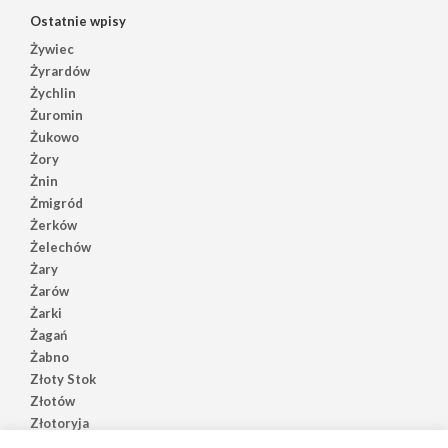
Ostatnie wpisy
Żywiec
Żyrardów
Żychlin
Żuromin
Żukowo
Żory
Żnin
Żmigród
Żerków
Żelechów
Żary
Żarów
Żarki
Żagań
Żabno
Złoty Stok
Złotów
Złotoryja
Złoczew