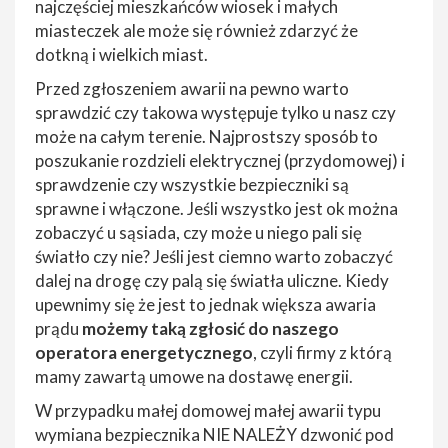
najczęściej mieszkańców wiosek i małych
miasteczek ale może się również zdarzyć że
dotkną i wielkich miast.
Przed zgłoszeniem awarii na pewno warto
sprawdzić czy takowa występuje tylko u nasz czy
może na całym terenie. Najprostszy sposób to
poszukanie rozdzieli elektrycznej (przydomowej) i
sprawdzenie czy wszystkie bezpieczniki są
sprawne i włączone. Jeśli wszystko jest ok można
zobaczyć u sąsiada, czy może u niego pali się
światło czy nie? Jeśli jest ciemno warto zobaczyć
dalej na drogę czy palą się światła uliczne. Kiedy
upewnimy się że jest to jednak większa awaria
prądu
możemy taką zgłosić do naszego
operatora energetycznego
, czyli firmy z którą
mamy zawartą umowe na dostawę energii.
W przypadku małej domowej małej awarii typu
wymiana bezpiecznika NIE NALEŻY dzwonić pod