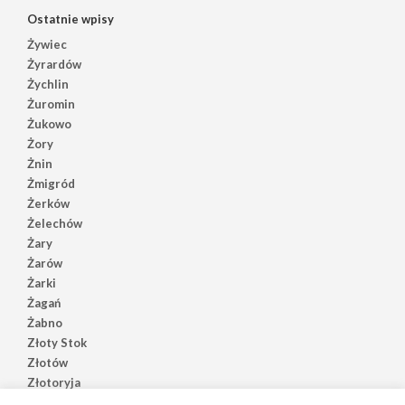
Ostatnie wpisy
Żywiec
Żyrardów
Żychlin
Żuromin
Żukowo
Żory
Żnin
Żmigród
Żerków
Żelechów
Żary
Żarów
Żarki
Żagań
Żabno
Złoty Stok
Złotów
Złotoryja
Złoczew