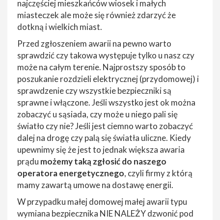
najczęściej mieszkańców wiosek i małych
miasteczek ale może się również zdarzyć że
dotkną i wielkich miast.
Przed zgłoszeniem awarii na pewno warto
sprawdzić czy takowa występuje tylko u nasz czy
może na całym terenie. Najprostszy sposób to
poszukanie rozdzieli elektrycznej (przydomowej) i
sprawdzenie czy wszystkie bezpieczniki są
sprawne i włączone. Jeśli wszystko jest ok można
zobaczyć u sąsiada, czy może u niego pali się
światło czy nie? Jeśli jest ciemno warto zobaczyć
dalej na drogę czy palą się światła uliczne. Kiedy
upewnimy się że jest to jednak większa awaria
prądu
możemy taką zgłosić do naszego
operatora energetycznego
, czyli firmy z którą
mamy zawartą umowe na dostawę energii.
W przypadku małej domowej małej awarii typu
wymiana bezpiecznika NIE NALEŻY dzwonić pod