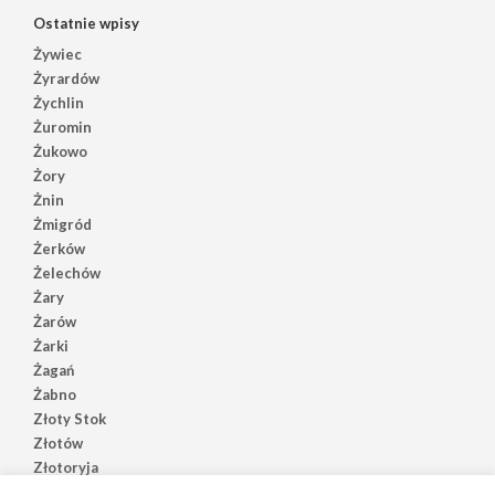
Ostatnie wpisy
Żywiec
Żyrardów
Żychlin
Żuromin
Żukowo
Żory
Żnin
Żmigród
Żerków
Żelechów
Żary
Żarów
Żarki
Żagań
Żabno
Złoty Stok
Złotów
Złotoryja
Złoczew