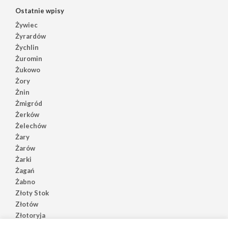
Ostatnie wpisy
Żywiec
Żyrardów
Żychlin
Żuromin
Żukowo
Żory
Żnin
Żmigród
Żerków
Żelechów
Żary
Żarów
Żarki
Żagań
Żabno
Złoty Stok
Złotów
Złotoryja
Złoczew