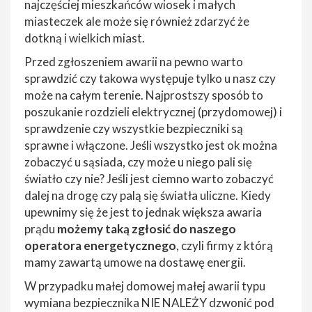
najczęściej mieszkańców wiosek i małych
miasteczek ale może się również zdarzyć że
dotkną i wielkich miast.
Przed zgłoszeniem awarii na pewno warto
sprawdzić czy takowa występuje tylko u nasz czy
może na całym terenie. Najprostszy sposób to
poszukanie rozdzieli elektrycznej (przydomowej) i
sprawdzenie czy wszystkie bezpieczniki są
sprawne i włączone. Jeśli wszystko jest ok można
zobaczyć u sąsiada, czy może u niego pali się
światło czy nie? Jeśli jest ciemno warto zobaczyć
dalej na drogę czy palą się światła uliczne. Kiedy
upewnimy się że jest to jednak większa awaria
prądu
możemy taką zgłosić do naszego
operatora energetycznego
, czyli firmy z którą
mamy zawartą umowe na dostawę energii.
W przypadku małej domowej małej awarii typu
wymiana bezpiecznika NIE NALEŻY dzwonić pod