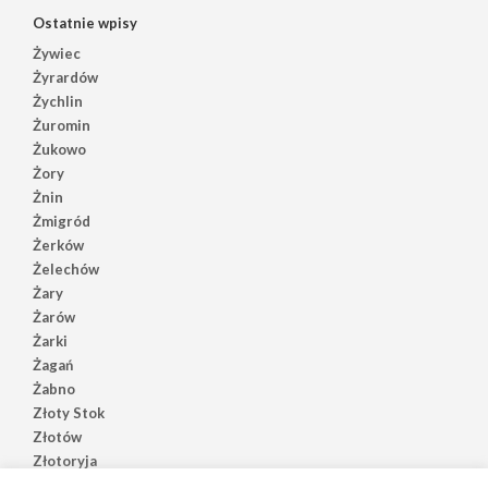
Ostatnie wpisy
Żywiec
Żyrardów
Żychlin
Żuromin
Żukowo
Żory
Żnin
Żmigród
Żerków
Żelechów
Żary
Żarów
Żarki
Żagań
Żabno
Złoty Stok
Złotów
Złotoryja
Złoczew