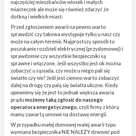
najczęściej mieszkańców wiosek i małych
miasteczek ale może się również zdarzyć że
dotkną i wielkich miast.
Przed zgłoszeniem awarii na pewno warto
sprawdzić czy takowa występuje tylko u nasz czy
może na całym terenie. Najprostszy sposób to
poszukanie rozdzieli elektrycznej (przydomowej) i
sprawdzenie czy wszystkie bezpieczniki są
sprawne i włączone. Jeśli wszystko jest ok można
zobaczyć u sąsiada, czy może u niego pali się
światło czy nie? Jeśli jest ciemno warto zobaczyć
dalej na drogę czy palą się światła uliczne. Kiedy
upewnimy się że jest to jednak większa awaria
prądu
możemy taką zgłosić do naszego
operatora energetycznego
, czyli firmy z którą
mamy zawartą umowe na dostawę energii.
W przypadku małej domowej małej awarii typu
wymiana bezpiecznika NIE NALEŻY dzwonić pod