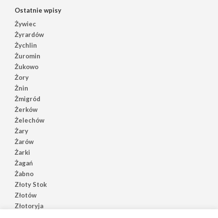
Ostatnie wpisy
Żywiec
Żyrardów
Żychlin
Żuromin
Żukowo
Żory
Żnin
Żmigród
Żerków
Żelechów
Żary
Żarów
Żarki
Żagań
Żabno
Złoty Stok
Złotów
Złotoryja
Złoczew