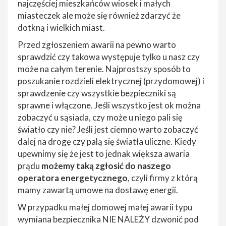
najczęściej mieszkańców wiosek i małych
miasteczek ale może się również zdarzyć że
dotkną i wielkich miast.
Przed zgłoszeniem awarii na pewno warto
sprawdzić czy takowa występuje tylko u nasz czy
może na całym terenie. Najprostszy sposób to
poszukanie rozdzieli elektrycznej (przydomowej) i
sprawdzenie czy wszystkie bezpieczniki są
sprawne i włączone. Jeśli wszystko jest ok można
zobaczyć u sąsiada, czy może u niego pali się
światło czy nie? Jeśli jest ciemno warto zobaczyć
dalej na drogę czy palą się światła uliczne. Kiedy
upewnimy się że jest to jednak większa awaria
prądu
możemy taką zgłosić do naszego
operatora energetycznego
, czyli firmy z którą
mamy zawartą umowe na dostawę energii.
W przypadku małej domowej małej awarii typu
wymiana bezpiecznika NIE NALEŻY dzwonić pod