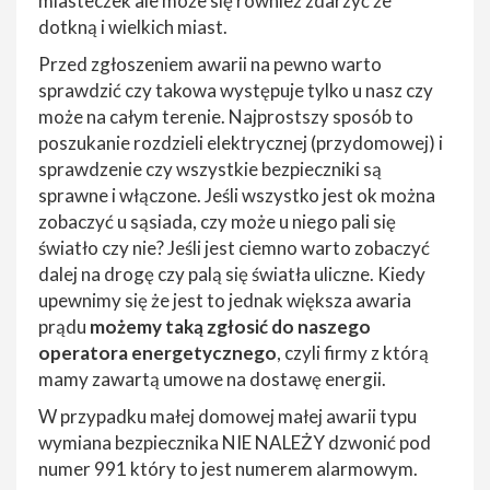
miasteczek ale może się również zdarzyć że
dotkną i wielkich miast.
Przed zgłoszeniem awarii na pewno warto
sprawdzić czy takowa występuje tylko u nasz czy
może na całym terenie. Najprostszy sposób to
poszukanie rozdzieli elektrycznej (przydomowej) i
sprawdzenie czy wszystkie bezpieczniki są
sprawne i włączone. Jeśli wszystko jest ok można
zobaczyć u sąsiada, czy może u niego pali się
światło czy nie? Jeśli jest ciemno warto zobaczyć
dalej na drogę czy palą się światła uliczne. Kiedy
upewnimy się że jest to jednak większa awaria
prądu
możemy taką zgłosić do naszego
operatora energetycznego
, czyli firmy z którą
mamy zawartą umowe na dostawę energii.
W przypadku małej domowej małej awarii typu
wymiana bezpiecznika NIE NALEŻY dzwonić pod
numer 991 który to jest numerem alarmowym.