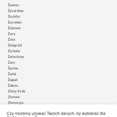
Żywiec
Żyrardów
Żychlin
Żuromin
Żukowo
Żory
Żnin
Żmigród
Żerków
Żelechów
Żary
Żarów
Żarki
Żagań
Żabno
Złoty Stok
Złotów
Złotoryja
Złoczew
Czy możemy używać Twoich danych, by wybierać dla
Złocieniec